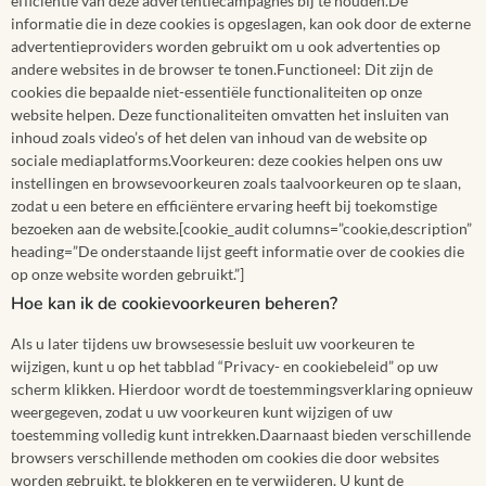
efficiëntie van deze advertentiecampagnes bij te houden.De
informatie die in deze cookies is opgeslagen, kan ook door de externe
advertentieproviders worden gebruikt om u ook advertenties op
andere websites in de browser te tonen.Functioneel: Dit zijn de
cookies die bepaalde niet-essentiële functionaliteiten op onze
website helpen. Deze functionaliteiten omvatten het insluiten van
inhoud zoals video’s of het delen van inhoud van de website op
sociale mediaplatforms.Voorkeuren: deze cookies helpen ons uw
instellingen en browsevoorkeuren zoals taalvoorkeuren op te slaan,
zodat u een betere en efficiëntere ervaring heeft bij toekomstige
bezoeken aan de website.[cookie_audit columns=”cookie,description”
heading=”De onderstaande lijst geeft informatie over de cookies die
op onze website worden gebruikt.”]
Hoe kan ik de cookievoorkeuren beheren?
Als u later tijdens uw browsesessie besluit uw voorkeuren te
wijzigen, kunt u op het tabblad “Privacy- en cookiebeleid” op uw
scherm klikken. Hierdoor wordt de toestemmingsverklaring opnieuw
weergegeven, zodat u uw voorkeuren kunt wijzigen of uw
toestemming volledig kunt intrekken.Daarnaast bieden verschillende
browsers verschillende methoden om cookies die door websites
worden gebruikt, te blokkeren en te verwijderen. U kunt de