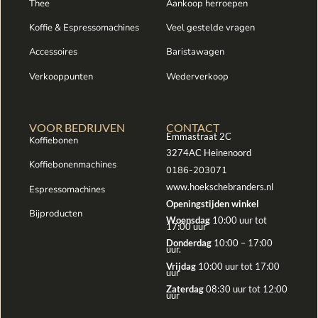
Thee
Aankoop herroepen
Koffie & Espressomachines
Veel gestelde vragen
Accessoires
Baristawagen
Verkooppunten
Wederverkoop
VOOR BEDRIJVEN
CONTACT
Emmastraat 2C
Koffiebonen
3274AC Heinenoord
Koffiebonenmachines
0186-203071
www.hoekschebranders.nl
Espressomachines
Openingstijden winkel
Bijproducten
Woensdag
10:00 uur tot
17:00 uur
Donderdag
10:00 – 17:00
uur.
Vrijdag
10:00 uur tot 17:00
uur
Zaterdag
08:30 uur tot 12:00
uur