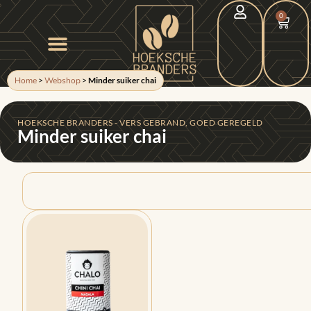
0
Home
>
Webshop
>
Minder suiker chai
HOEKSCHE BRANDERS - VERS GEBRAND, GOED GEREGELD
Minder suiker chai