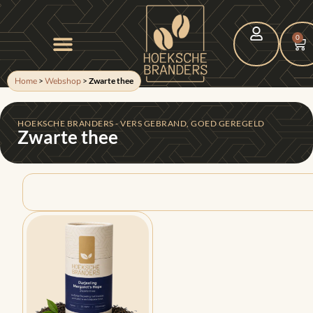
0
Home
>
Webshop
>
Zwarte thee
HOEKSCHE BRANDERS - VERS GEBRAND, GOED GEREGELD
Zwarte thee