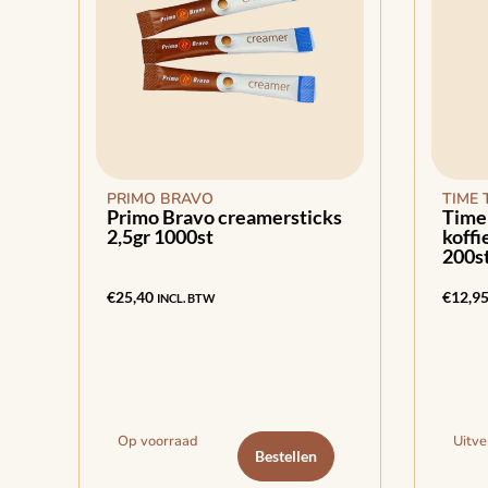
PRIMO BRAVO
TIME 
Primo Bravo creamersticks
Time 
2,5gr 1000st
koffi
200s
€
25,40
€
12,9
INCL. BTW
Op voorraad
Uitve
Bestellen