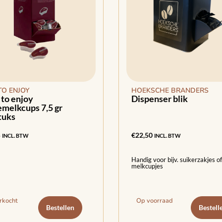
TO ENJOY
HOEKSCHE BRANDERS
to enjoy
Dispenser blik
emelkcups 7,5 gr
tuks
5
€
22,50
INCL. BTW
INCL. BTW
Handig voor bijv. suikerzakjes of
melkcupjes
rkocht
Op voorraad
Bestellen
Bestell