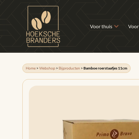
Voor thuis
Voor
Home
>
Webshop
>
Bijproducten
>
Bamboe roerstaafjes 11cm