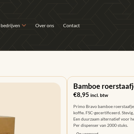
 bedrijven
Over ons
Contact
Bamboe roerstaaf
€
8,95
incl. btw
Primo Bravo bamboe roerstaafjes
koffie. FSC-gecertificeerd. Stevig
Een duurzaam alternatief voor het
Per dispenser van 2000 stuks.