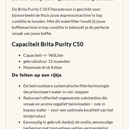
De Brita Purity C50 Filterpatroon is geschikt voor
bijvoorbeeld de thuis jouw espressomachine in top
conditie te houden. Met dit waterfilter houdt jij jouw
koffiemachine in top conditie in behoudt je de perfecte
smaak van jouw koffie.
Capaciteit Brita Purity C50
Capaciteit +/- 960Liter
gebruiksduur 12 maanden
Maximale druk 8.6bar
De feiten op een rijtje
De betrouwbare systematische filtertechnologie
decarboniseert water in vier stappen
Reduceert effectief ongewenste substanties die
smaak en aroma negatief beïnvloeden – ook in
bypass water – voor een optimale kwaliteit van het
eindproduct
Eenvoudig in gebruik dankzij de snelle, eenvoudige
bediening met innovatieve veilige vergrendeling