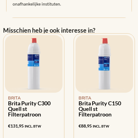
onafhankelijke instituten.
Misschien heb je ook interesse in?
BRITA
BRITA
Brita Purity C300
Brita Purity C150
Quell st
Quell st
Filterpatroon
Filterpatroon
€
131,95
€
88,95
INCL. BTW
INCL. BTW