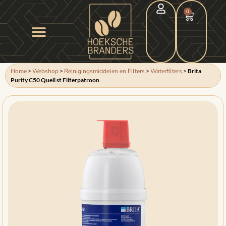
0
Home
>
Webshop
>
Reinigingsmiddelen en Filters
>
Waterfilters
>
Brita
Purity C50 Quell st Filterpatroon