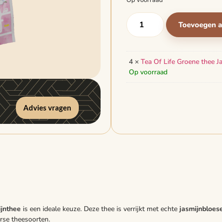
Op voorraad
Toevoegen 
4 ×
Tea Of Life Groene thee J
Op voorraad
Advies vragen
jnthee
is een ideale keuze. Deze thee is verrijkt met echte
jasmijnbloe
rse theesoorten.