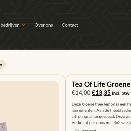
 bedrijven
Over ons
Contact
es
Tea Of Life Groene
€
14,00
€
13,35
incl. btw
Deze groene thee lemon is een he
ingrediënten. Aan de theeblaadjes
citroengras toegevoegd. Deze gro
Verkocht per doos met 4x25zakje