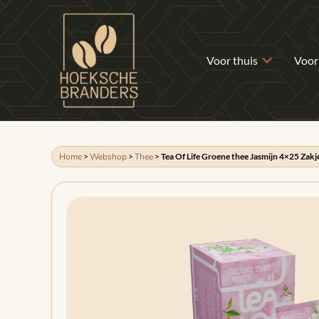
Voor thuis
Voor
Home
>
Webshop
>
Thee
>
Tea Of Life Groene thee Jasmijn 4×25 Zakj