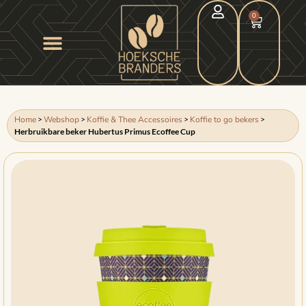
0
Home
>
Webshop
>
Koffie & Thee Accessoires
>
Koffie to go bekers
>
Herbruikbare beker Hubertus Primus Ecoffee Cup