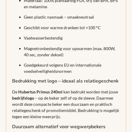
Materiaal: 100% plantaardig PLA, vrij van BPA, BPS
en melamine
Geen plastic nasmaak – smaakneutraal
Geschikt voor warme dranken tot +100 °C
Vaatwasserbestendig
Magnetronbestendig voor opwarmen (max. 800W,
40 sec, zonder deksel)
Goedgekeurd volgens EU en internationale
voedselveiligheidsnormen
Bedrukking met logo – ideaal als relatiegeschenk
De
Hubertus Primus 240ml
kan bedrukt worden met jouw
bedrijfslogo
– op de beker zelf of op de sleeve. Daarmee
wordt deze compacte beker een duurzaam en praktisch
relatiegeschenk of promotiemiddel. Bedrukking is mogelijk
tegen een kleine meerprijs.
Duurzaam alternatief voor wegwerpbekers