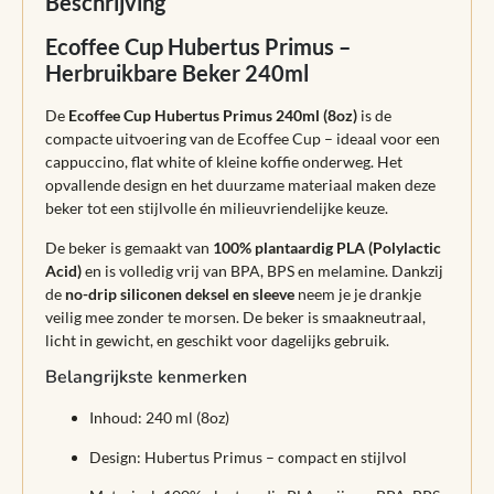
Beschrijving
Ecoffee Cup Hubertus Primus –
Herbruikbare Beker 240ml
De
Ecoffee Cup Hubertus Primus 240ml (8oz)
is de
compacte uitvoering van de Ecoffee Cup – ideaal voor een
cappuccino, flat white of kleine koffie onderweg. Het
opvallende design en het duurzame materiaal maken deze
beker tot een stijlvolle én milieuvriendelijke keuze.
De beker is gemaakt van
100% plantaardig PLA (Polylactic
Acid)
en is volledig vrij van BPA, BPS en melamine. Dankzij
de
no-drip siliconen deksel en sleeve
neem je je drankje
veilig mee zonder te morsen. De beker is smaakneutraal,
licht in gewicht, en geschikt voor dagelijks gebruik.
Belangrijkste kenmerken
Inhoud: 240 ml (8oz)
Design: Hubertus Primus – compact en stijlvol