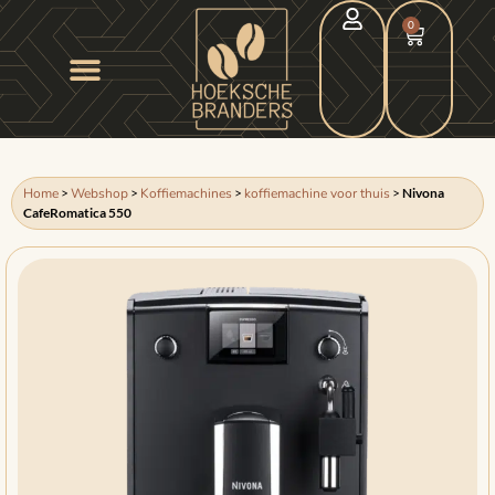
0
Home
>
Webshop
>
Koffiemachines
>
koffiemachine voor thuis
>
Nivona
CafeRomatica 550