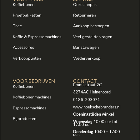
Koffiebonen
Onze aanpak
Proefpakketten
Retourneren
Thee
Aankoop herroepen
Koffie & Espressomachines
Veel gestelde vragen
Accessoires
Baristawagen
Verkooppunten
Wederverkoop
VOOR BEDRIJVEN
CONTACT
Emmastraat 2C
Koffiebonen
3274AC Heinenoord
Koffiebonenmachines
0186-203071
www.hoekschebranders.nl
Espressomachines
Openingstijden winkel
Bijproducten
Woensdag
10:00 uur tot
17:00 uur
Donderdag
10:00 – 17:00
uur.