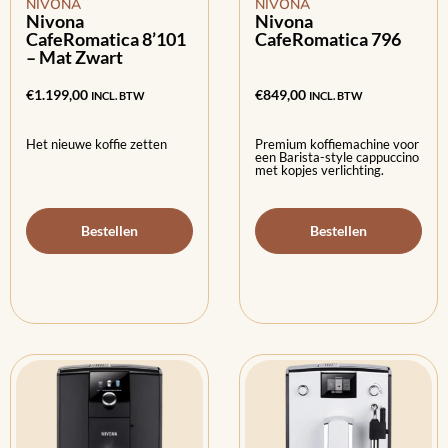
NIVONA
NIVONA
Nivona
Nivona
CafeRomatica 8’101
CafeRomatica 796
– Mat Zwart
€
1.199,00
€
849,00
INCL. BTW
INCL. BTW
Het nieuwe koffie zetten
Premium koffiemachine voor
een Barista-style cappuccino
met kopjes verlichting.
Bestellen
Bestellen