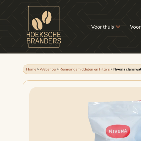
Voor thuis
Voor
Home
>
Webshop
>
Reinigingsmiddelen en Filters
>
Nivona claris wat