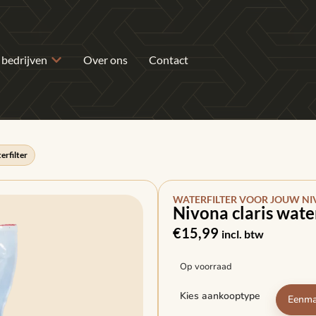
 bedrijven
Over ons
Contact
erfilter
WATERFILTER VOOR JOUW NI
Nivona claris water
€
15,99
incl. btw
Op voorraad
Kies aankooptype
Eenma