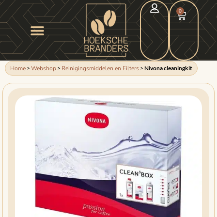
0
Home
>
Webshop
>
Reinigingsmiddelen en Filters
>
Nivona cleaningkit