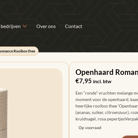
 bedrijven
Over ons
Contact
omance Rooibos thee
Openhaard Romanc
€
7,95
incl. btw
Een “ronde” vruchten melange me
moment voor de openhaard, kaars
heerlijke rooibos thee ‘Openhaa
(ananas, suiker, citroenzuur), ro
kruidnagel, rosa pepertjesVerpak
Op voorraad