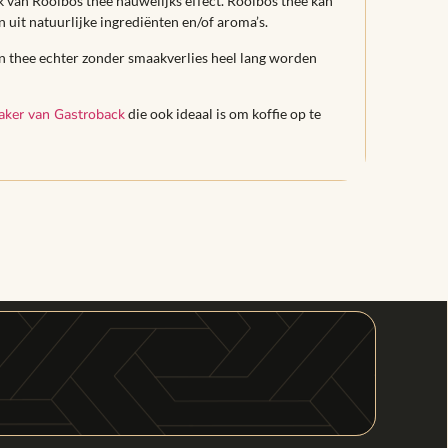
ak van Rooibos thee nauwelijks effect. Rooibos thee kan
uit natuurlijke ingrediënten en/of aroma’s.
an thee echter zonder smaakverlies heel lang worden
aker van Gastroback
die ook ideaal is om koffie op te