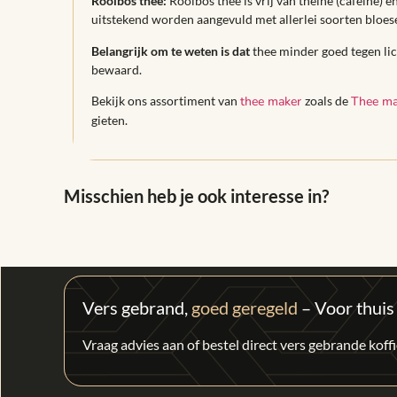
Rooibos thee:
Rooibos thee is vrij van theïne (cafeïne)
uitstekend worden aangevuld met allerlei soorten bloese
Belangrijk om te weten is dat
thee minder goed tegen lic
bewaard.
Bekijk ons assortiment van
thee maker
zoals de
Thee ma
gieten.
Misschien heb je ook interesse in?
Vers gebrand,
goed geregeld
– Voor thuis
Vraag advies aan of bestel direct vers gebrande kof