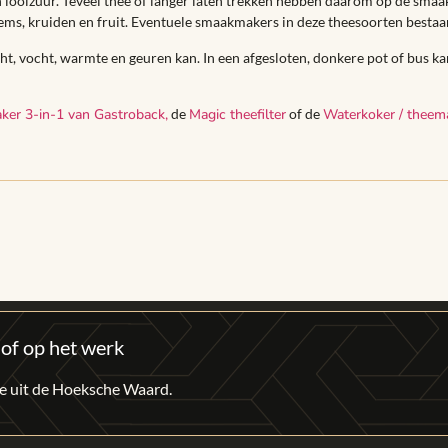
 en looizuur. Teveel thee of langer laten trekken hebben daarom op de sma
ms, kruiden en fruit. Eventuele smaakmakers in deze theesoorten bestaan 
ht, vocht, warmte en geuren kan. In een afgesloten, donkere pot of bus k
ker 3-in-1 van Gastroback,
de
Magic theefilter
of de
Waterkoker / theem
 of op het werk
fie uit de Hoeksche Waard.