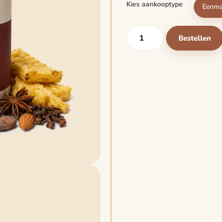
Kies aankooptype
Eenma
Bestellen