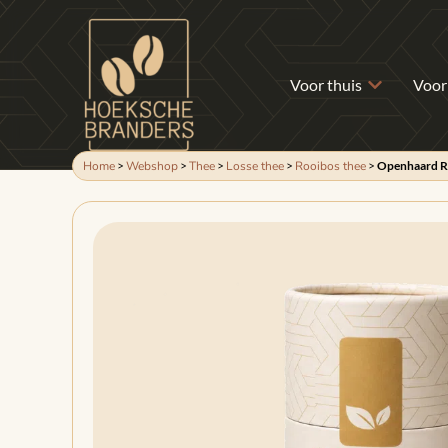
Voor thuis
Voor
Home
>
Webshop
>
Thee
>
Losse thee
>
Rooibos thee
>
Openhaard R