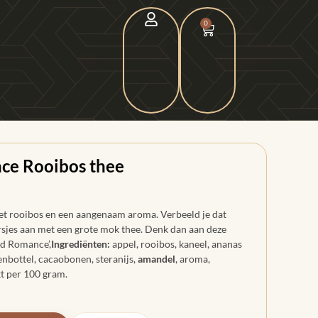
0
e Rooibos thee
t rooibos en een aangenaam aroma. Verbeeld je dat
jes aan met een grote mok thee. Denk dan aan deze
rd Romance’,
Ingrediënten:
appel, rooibos, kaneel, ananas
zenbottel, cacaobonen, steranijs,
amandel
, aroma,
t per 100 gram.