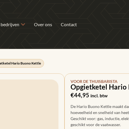
 bedrijven
Over ons
Contact
etketel Hario Buono Kettle
VOOR DE THUISBARISTA
Opgietketel Hario
€
44,95
incl. btw
De Hario Buono Kettle maakt dan
hoeveelheid en snelheid van heet 
Geschikt voor: gas, inductie, ele
geschikt voor de vaatwasser.