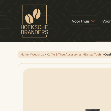
Voor thuis
Voor
Home
>
Webshop
>
Koffie & Thee Accessoires
>
Barista Tools
>
Opgi