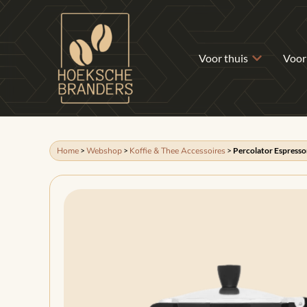
Voor thuis
Voor
Home
>
Webshop
>
Koffie & Thee Accessoires
>
Percolator Espresso