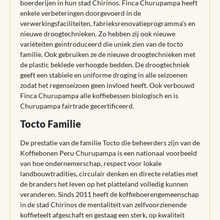
boerderijen in hun stad Chirinos. Finca Churupampa heeft
enkele verbeteringen doorgevoerd in de
verwerkingsfaciliteiten, fabrieksrenovatieprogramma’s en
nieuwe droogtechnieken. Zo hebben zij ook nieuwe
variëteiten geïntroduceerd die uniek zien van de tocto
familie. Ook gebruiken ze de nieuwe droogtechnieken met
de plastic beklede verhoogde bedden. De droogtechniek
geeft een stabiele en uniforme droging in alle seizoenen
zodat het regenseizoen geen invloed heeft. Ook verbouwd
Finca Churupampa alle koffiebessen biologisch en is
Churupampa fairtrade gecertificeerd.
Tocto Familie
De prestatie van de familie Tocto die beheerders zijn van de
Koffiebonen Peru Churupampa is een nationaal voorbeeld
van hoe ondernemerschap, respect voor lokale
landbouwtradities, circulair denken en directe relaties met
de branders het leven op het platteland volledig kunnen
veranderen. Sinds 2011 heeft de koffieboerengemeenschap
in de stad Chirinos de mentaliteit van zelfvoorzienende
koffieteelt afgeschaft en gestaag een sterk, op kwaliteit