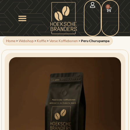
0
Home
>
Webshop
>
Koffie
>
Verse Koffiebonen
>
Peru Churupampa