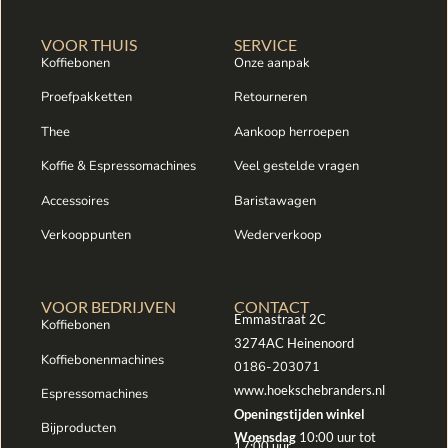
VOOR THUIS
SERVICE
Koffiebonen
Onze aanpak
Proefpakketten
Retourneren
Thee
Aankoop herroepen
Koffie & Espressomachines
Veel gestelde vragen
Accessoires
Baristawagen
Verkooppunten
Wederverkoop
VOOR BEDRIJVEN
CONTACT
Emmastraat 2C
Koffiebonen
3274AC Heinenoord
Koffiebonenmachines
0186-203071
www.hoekschebranders.nl
Espressomachines
Openingstijden winkel
Bijproducten
Woensdag
10:00 uur tot
17:00 uur