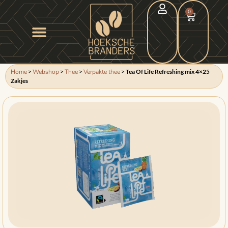
0
Home
>
Webshop
>
Thee
>
Verpakte thee
>
Tea Of Life Refreshing mix 4×25
Zakjes