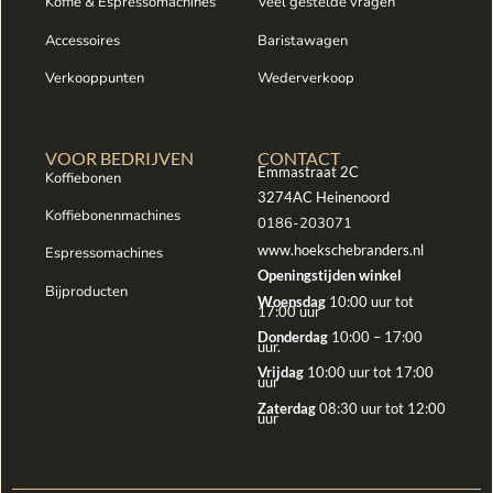
Koffie & Espressomachines
Veel gestelde vragen
Accessoires
Baristawagen
Verkooppunten
Wederverkoop
VOOR BEDRIJVEN
CONTACT
Emmastraat 2C
Koffiebonen
3274AC Heinenoord
Koffiebonenmachines
0186-203071
www.hoekschebranders.nl
Espressomachines
Openingstijden winkel
Bijproducten
Woensdag
10:00 uur tot
17:00 uur
Donderdag
10:00 – 17:00
uur.
Vrijdag
10:00 uur tot 17:00
uur
Zaterdag
08:30 uur tot 12:00
uur