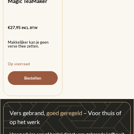
Magic TeaMaker
€
27,95
INCL. BTW
Makkelijker kan je geen
verse thee zetten.
Op voorraad
Bestellen
Vers gebrand,
goed geregeld
– Voor thuis of
op het werk
Vraag advies aan of bestel direct vers gebrande koffie uit