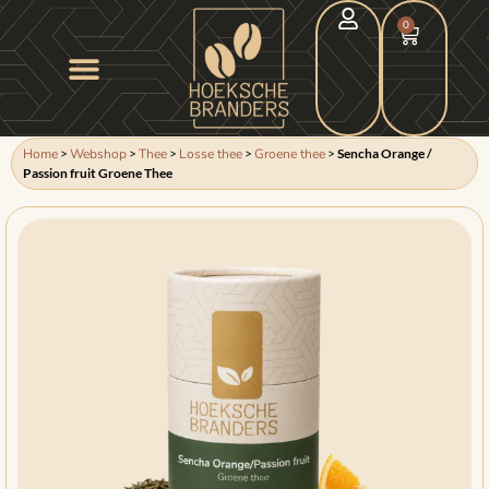
0
Home
>
Webshop
>
Thee
>
Losse thee
>
Groene thee
>
Sencha Orange /
Passion fruit Groene Thee