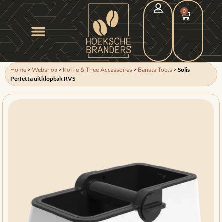
0
Home
>
Webshop
>
Koffie & Thee Accessoires
>
Barista Tools
>
Solis
Perfetta uitklopbak RVS