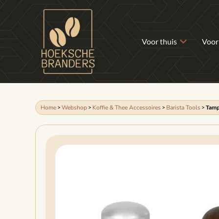
Voor thuis
Voor
Home
>
Webshop
>
Koffie & Thee Accessoires
>
Barista Tools
>
Tamp