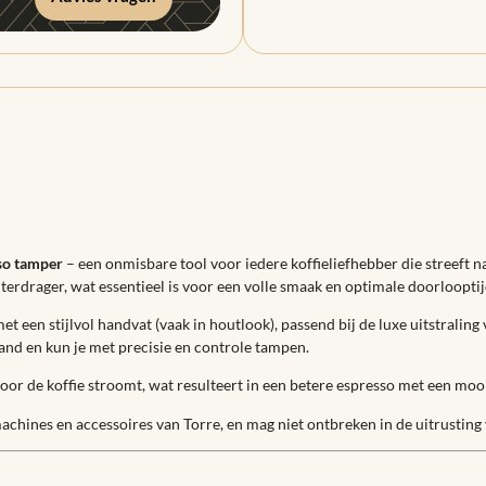
so tamper
– een onmisbare tool voor iedere koffieliefhebber die streeft 
lterdrager, wat essentieel is voor een volle smaak en optimale doorlooptij
t een stijlvol handvat (vaak in houtlook), passend bij de luxe uitstralin
hand en kun je met precisie en controle tampen.
oor de koffie stroomt, wat resulteert in een betere espresso met een moo
hines en accessoires van Torre, en mag niet ontbreken in de uitrusting v