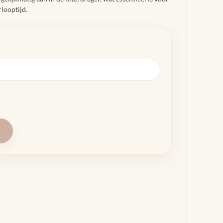
looptijd.
n