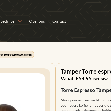
 bedrijven
Over ons
Contact
er Torre espresso 58mm
Tamper Torre esp
Vanaf:
€
54,95
incl. btw
Torre Espresso Tamp
Maak jouw espresso écht compl
voor iedere koffieliefhebber die
tamper druk je de gemalen koffie g