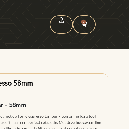
0
resso 58mm
er – 58mm
eet met de
Torre espresso tamper
– een onmisbare tool
 streeft naar een perfect extractie. Met deze hoogwaardige
elijkmatig aan in de filterdrager, wat essentieel is voor