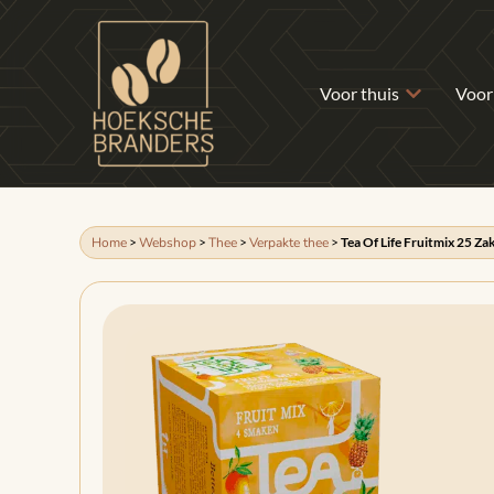
Voor thuis
Voor
Home
>
Webshop
>
Thee
>
Verpakte thee
>
Tea Of Life Fruitmix 25 Za