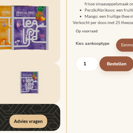
frisse sinaasappelsmaak on
Perzik/Abrikoos: een fruiti
Mango: een fruitige thee 
Verkocht per doos met 25 theeza
Op voorraad
Kies aankooptype
Eenma
Bestellen
Advies vragen