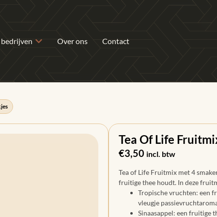
 bedrijven
Over ons
Contact
kjes
Tea Of Life Fruitmi
€
3,50
incl. btw
Tea of Life Fruitmix met 4 smaken
fruitige thee houdt. In deze frui
Tropische vruchten: een f
vleugje passievruchtaroma
Sinaasappel: een fruitige 