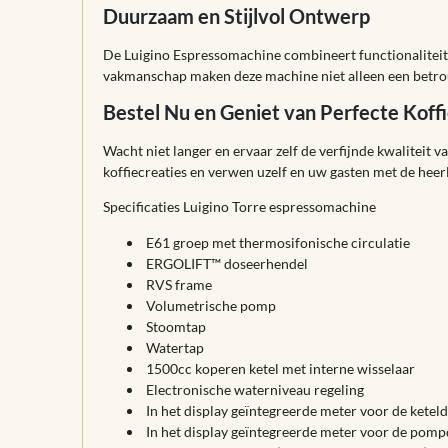
Duurzaam en Stijlvol Ontwerp
De Luigino Espressomachine combineert functionaliteit
vakmanschap maken deze machine niet alleen een betrou
Bestel Nu en Geniet van Perfecte Ko
Wacht niet langer en ervaar zelf de verfijnde kwaliteit
koffiecreaties en verwen uzelf en uw gasten met de heer
Specificaties Luigino Torre espressomachine
E61 groep met thermosifonische circulatie
ERGOLIFT™ doseerhendel
RVS frame
Volumetrische pomp
Stoomtap
Watertap
1500cc koperen ketel met interne wisselaar
Electronische waterniveau regeling
In het display geïntegreerde meter voor de ketel
In het display geïntegreerde meter voor de pom