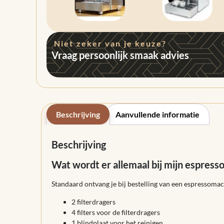
Niet zeker van je keuze?
Vraag persoonlijk smaak advies
Beschrijving
Aanvullende informatie
Beschrijving
Wat wordt er allemaal bij mijn espres
Standaard ontvang je bij bestelling van een espressoma
2 filterdragers
4 filters voor de filterdragers
1 blindplaat voor het reinigen