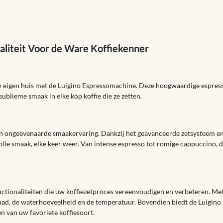
aliteit Voor de Ware Koffiekenner
uw eigen huis met de Luigino Espressomachine. Deze hoogwaardige espres
sublieme smaak in elke kop koffie die ze zetten.
n ongeëvenaarde smaakervaring. Dankzij het geavanceerde zetsysteem en 
volle smaak, elke keer weer. Van intense espresso tot romige cappuccino,
tionaliteiten die uw koffiezetproces vereenvoudigen en verbeteren. Met
graad, de waterhoeveelheid en de temperatuur. Bovendien biedt de Luigi
en van uw favoriete koffiesoort.