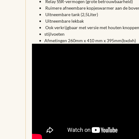
Relay SSR-vermogen (grote betrouwbaarheid)
Ruimere afneembare kopjeswarmer aan de boven
Uitneembare tank (2,5Liter)
Uitneembare lekbak
Ook verkrijgbaar met versie met houten knoppen
stijlvoeten
Afmetingen 260mm x 410 mm x 395mm(bxdxh)