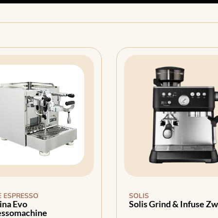
E ESPRESSO
SOLIS
ina Evo
Solis Grind & Infuse Zw
essomachine