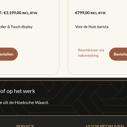
F:
€
3.199,00
€
799,00
INCL. BTW
INCL. BTW
oiler & Touch display
Voor de thuis barista
Beschikbaar via
estellen
Bestell
nabestelling
 of op het werk
fie uit de Hoeksche Waard.
SERVICE
VOOR BEDRIJVEN