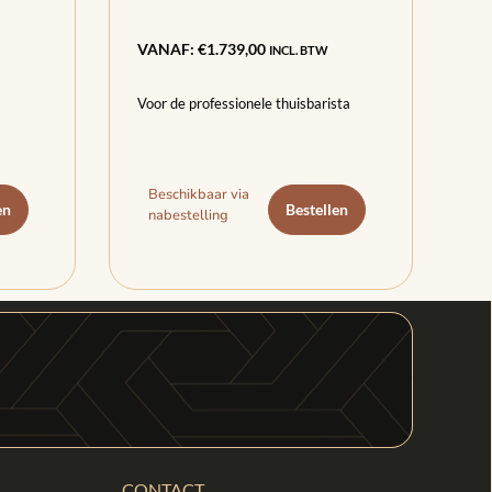
VANAF:
€
1.739,00
INCL. BTW
Voor de professionele thuisbarista
Beschikbaar via
en
Bestellen
nabestelling
CONTACT