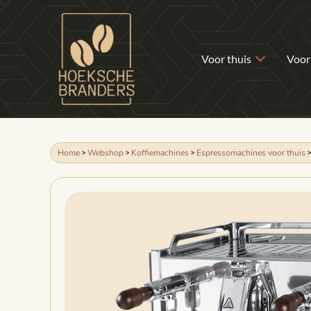
Voor thuis
Voor
Home
>
Webshop
>
Koffiemachines
>
Espressomachines voor thuis