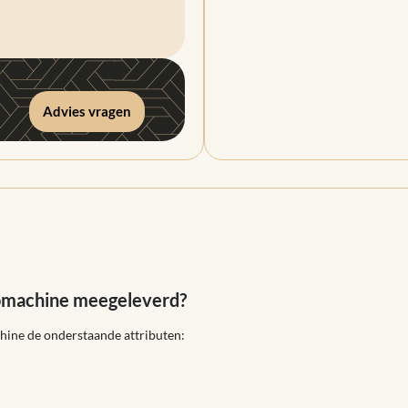
Advies vragen
somachine meegeleverd?
chine de onderstaande attributen: