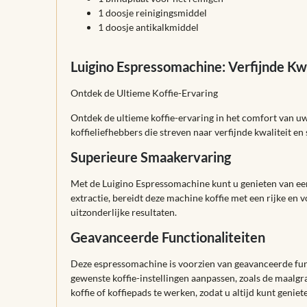
1 doosje reinigingsmiddel
1 doosje antikalkmiddel
Luigino Espressomachine: Verfijnde Kw
Ontdek de Ultieme Koffie-Ervaring
Ontdek de ultieme koffie-ervaring in het comfort van 
koffieliefhebbers die streven naar verfijnde kwaliteit en 
Superieure Smaakervaring
Met de Luigino Espressomachine kunt u genieten van ee
extractie, bereidt deze machine koffie met een rijke en 
uitzonderlijke resultaten.
Geavanceerde Functionaliteiten
Deze espressomachine is voorzien van geavanceerde func
gewenste koffie-instellingen aanpassen, zoals de maal
koffie of koffiepads te werken, zodat u altijd kunt geniet