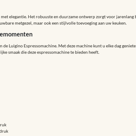
 met elegantie. Het robuuste en duurzame ontwerp zorgt voor jarenlang
wbare metgezel, maar ook een stijlvolle toevoeging aan uw keuken.
ffiemomenten
 van de Luigino Espressomachine. Met deze machine kunt u elke dag geniete
lijke smaak die deze espressomachine te bieden heeft.
druk
pdruk