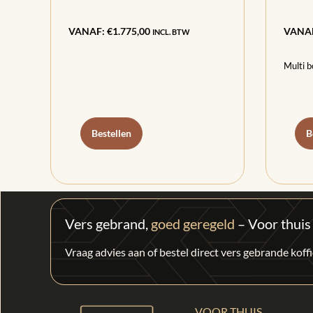
VANAF:
€
1.775,00
VANA
INCL. BTW
Multi b
Bestellen
B
Vers gebrand,
goed geregeld
– Voor thuis
Vraag advies aan of bestel direct vers gebrande kof
VOOR THUIS