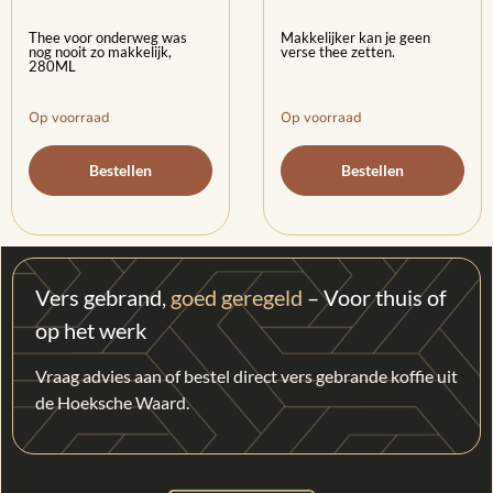
Thee voor onderweg was
Makkelijker kan je geen
nog nooit zo makkelijk,
verse thee zetten.
280ML
Op voorraad
Op voorraad
Bestellen
Bestellen
Vers gebrand,
goed geregeld
– Voor thuis of
op het werk
Vraag advies aan of bestel direct vers gebrande koffie uit
de Hoeksche Waard.