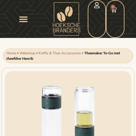
0
Home
>
Webshop
>
Koffie & Thee Accessoires
>
Theemaker To-Go met
theefilter Henrik