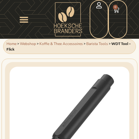
0
Home
>
Webshop
>
Koffie & Thee Accessoires
>
Barista Tools
>
WDT Tool –
Flick