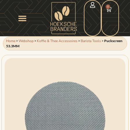
0
Home
>
Webshop
>
Koffie & Thee Accessoires
>
Barista Tools
>
Puckscreen
53.3MM