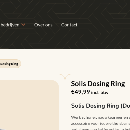
 bedrijven
Over ons
Contact
 Dosing Ring
Solis Dosing Ring
€
49,99
incl. btw
Solis Dosing Ring (Do
Werk schoner, nauwkeuriger en 
accessoire voor iedere thuisbaris
zodat gemalen koffie netjes in het 