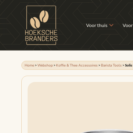
Voor thuis
Voor
Home
>
Webshop
>
Koffie & Thee Accessoires
>
Barista Tools
>
Solis