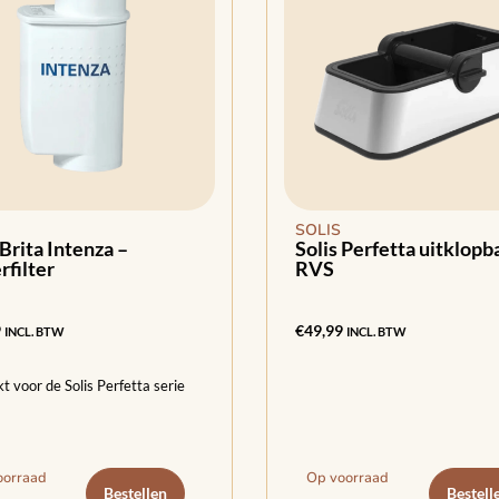
SOLIS
 Brita Intenza –
Solis Perfetta uitklopb
filter
RVS
9
€
49,99
INCL. BTW
INCL. BTW
t voor de Solis Perfetta serie
oorraad
Op voorraad
Bestellen
Bestell