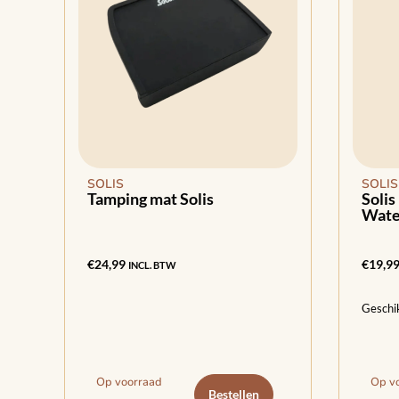
SOLIS
SOLIS
Tamping mat Solis
Solis
Water
€
24,99
€
19,9
INCL. BTW
Geschik
Op voorraad
Op v
Bestellen