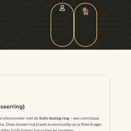
0
seerring)
professioneler met de
Solis dosing ring
– een onmisbaar
ta. Deze doseerring plaats je eenvoudig op je filterdrager,
filter blijft tijdens het malen en verdelen.