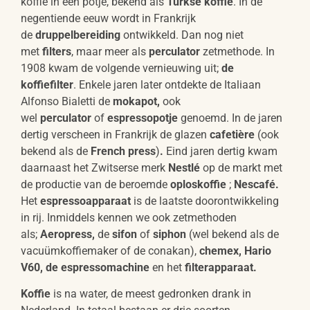
koffie in een potje, bekend als
Turkse koffie
. In de
negentiende eeuw wordt in Frankrijk
de
druppelbereiding
ontwikkeld. Dan nog niet
met
filters
, maar meer als
perculator
zetmethode. In
1908 kwam de volgende vernieuwing uit;
de
koffiefilter
. Enkele jaren later ontdekte de Italiaan
Alfonso Bialetti de
mokapot,
ook
wel
perculator
of
espressopotje
genoemd. In de jaren
dertig verscheen in Frankrijk de glazen
cafetière
(ook
bekend als de
French press
)
.
Eind jaren dertig kwam
daarnaast het Zwitserse merk
Nestlé
op de markt met
de productie van de beroemde
oploskoffie
;
Nescafé.
Het
espressoapparaat
is de laatste doorontwikkeling
in rij. Inmiddels kennen we ook zetmethoden
als;
Aeropress,
de
sifon
of
siphon
(wel bekend als de
vacuümkoffiemaker of de conakan),
chemex, Hario
V60, de espressomachine
en het
filterapparaat.
Koffie
is na water, de meest gedronken drank in